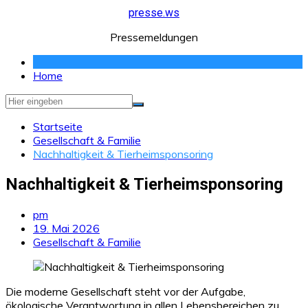
Zum
presse.ws
Inhalt
Pressemeldungen
springen
Home
Startseite
Gesellschaft & Familie
Nachhaltigkeit & Tierheimsponsoring
Nachhaltigkeit & Tierheimsponsoring
pm
19. Mai 2026
Gesellschaft & Familie
Die moderne Gesellschaft steht vor der Aufgabe,
ökologische Verantwortung in allen Lebensbereichen zu