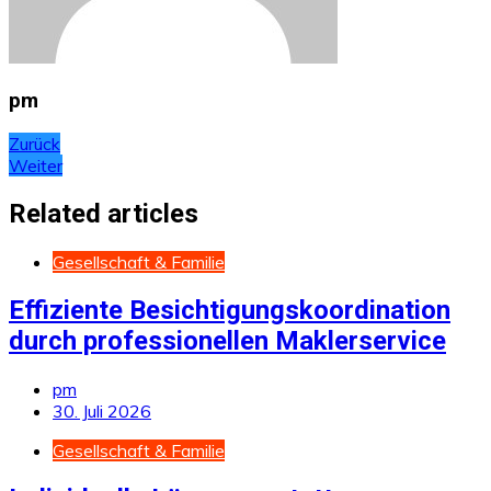
pm
Beitragsnavigation
Zurück
Weiter
Related articles
Gesellschaft & Familie
Effiziente Besichtigungskoordination
durch professionellen Maklerservice
pm
30. Juli 2026
Gesellschaft & Familie