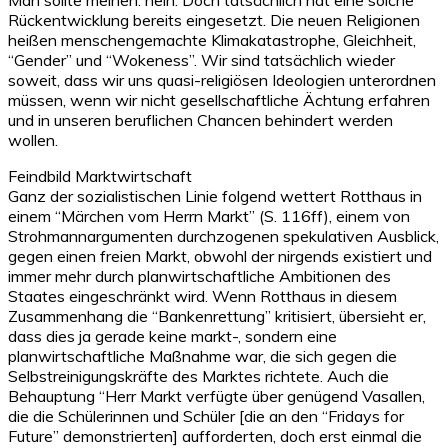
Rückentwicklung bereits eingesetzt. Die neuen Religionen
heißen menschengemachte Klimakatastrophe, Gleichheit,
“Gender” und “Wokeness”. Wir sind tatsächlich wieder
soweit, dass wir uns quasi-religiösen Ideologien unterordnen
müssen, wenn wir nicht gesellschaftliche Ächtung erfahren
und in unseren beruflichen Chancen behindert werden
wollen.
Feindbild Marktwirtschaft
Ganz der sozialistischen Linie folgend wettert Rotthaus in
einem “Märchen vom Herrn Markt” (S. 116ff), einem von
Strohmannargumenten durchzogenen spekulativen Ausblick,
gegen einen freien Markt, obwohl der nirgends existiert und
immer mehr durch planwirtschaftliche Ambitionen des
Staates eingeschränkt wird. Wenn Rotthaus in diesem
Zusammenhang die “Bankenrettung” kritisiert, übersieht er,
dass dies ja gerade keine markt-, sondern eine
planwirtschaftliche Maßnahme war, die sich gegen die
Selbstreinigungskräfte des Marktes richtete. Auch die
Behauptung “Herr Markt verfügte über genügend Vasallen,
die die Schülerinnen und Schüler [die an den “Fridays for
Future” demonstrierten] aufforderten, doch erst einmal die