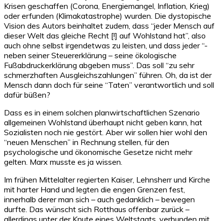
Krisen geschaffen (Corona, Energiemangel, Inflation, Krieg)
oder erfunden (Klimakatastrophe) wurden. Die dystopische
Vision des Autors beinhaltet zudem, dass “jeder Mensch auf
dieser Welt das gleiche Recht [!] auf Wohlstand hat”, also
auch ohne selbst irgendetwas zu leisten, und dass jeder “-
neben seiner Steuererklärung – seine ökologische
Fußabdruckerklärung abgeben muss”. Das soll “zu sehr
schmerzhaften Ausgleichszahlungen” führen. Oh, da ist der
Mensch dann doch für seine “Taten” verantwortlich und soll
dafür büßen?
Dass es in einem solchen planwirtschaftlichen Szenario
allgemeinen Wohlstand überhaupt nicht geben kann, hat
Sozialisten noch nie gestört. Aber wir sollen hier wohl den
“neuen Menschen” in Rechnung stellen, für den
psychologische und ökonomische Gesetze nicht mehr
gelten. Marx musste es ja wissen.
Im frühen Mittelalter regierten Kaiser, Lehnsherr und Kirche
mit harter Hand und legten die engen Grenzen fest,
innerhalb derer man sich – auch gedanklich – bewegen
durfte. Das wünscht sich Rotthaus offenbar zurück –
allerdings unter der Knute eines Weltstaats, verbunden mit