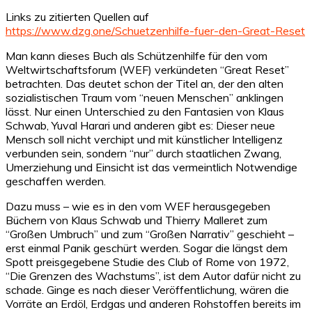
Links zu zitierten Quellen auf
https://www.dzg.one/Schuetzenhilfe-fuer-den-Great-Reset
Man kann dieses Buch als Schützenhilfe für den vom
Weltwirtschaftsforum (WEF) verkündeten “Great Reset”
betrachten. Das deutet schon der Titel an, der den alten
sozialistischen Traum vom “neuen Menschen” anklingen
lässt. Nur einen Unterschied zu den Fantasien von Klaus
Schwab, Yuval Harari und anderen gibt es: Dieser neue
Mensch soll nicht verchipt und mit künstlicher Intelligenz
verbunden sein, sondern “nur” durch staatlichen Zwang,
Umerziehung und Einsicht ist das vermeintlich Notwendige
geschaffen werden.
Dazu muss – wie es in den vom WEF herausgegeben
Büchern von Klaus Schwab und Thierry Malleret zum
“Großen Umbruch” und zum “Großen Narrativ” geschieht –
erst einmal Panik geschürt werden. Sogar die längst dem
Spott preisgegebene Studie des Club of Rome von 1972,
“Die Grenzen des Wachstums”, ist dem Autor dafür nicht zu
schade. Ginge es nach dieser Veröffentlichung, wären die
Vorräte an Erdöl, Erdgas und anderen Rohstoffen bereits im