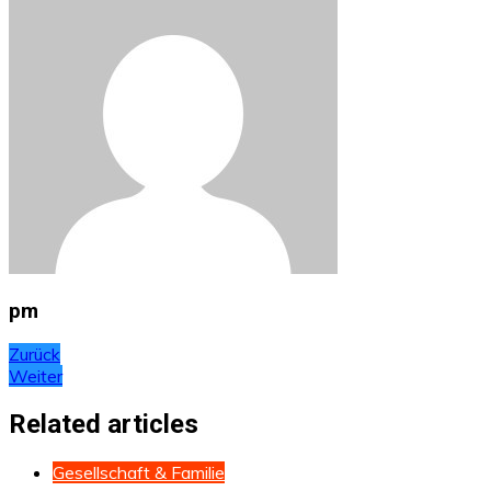
pm
Beitragsnavigation
Zurück
Weiter
Related articles
Gesellschaft & Familie