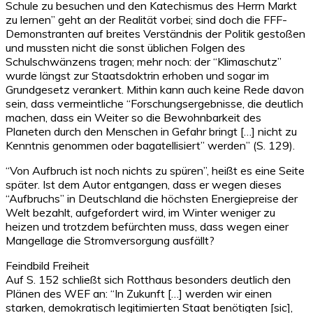
Schule zu besuchen und den Katechismus des Herrn Markt
zu lernen” geht an der Realität vorbei; sind doch die FFF-
Demonstranten auf breites Verständnis der Politik gestoßen
und mussten nicht die sonst üblichen Folgen des
Schulschwänzens tragen; mehr noch: der “Klimaschutz”
wurde längst zur Staatsdoktrin erhoben und sogar im
Grundgesetz verankert. Mithin kann auch keine Rede davon
sein, dass vermeintliche “Forschungsergebnisse, die deutlich
machen, dass ein Weiter so die Bewohnbarkeit des
Planeten durch den Menschen in Gefahr bringt […] nicht zu
Kenntnis genommen oder bagatellisiert” werden” (S. 129).
“Von Aufbruch ist noch nichts zu spüren”, heißt es eine Seite
später. Ist dem Autor entgangen, dass er wegen dieses
“Aufbruchs” in Deutschland die höchsten Energiepreise der
Welt bezahlt, aufgefordert wird, im Winter weniger zu
heizen und trotzdem befürchten muss, dass wegen einer
Mangellage die Stromversorgung ausfällt?
Feindbild Freiheit
Auf S. 152 schließt sich Rotthaus besonders deutlich den
Plänen des WEF an: “In Zukunft […] werden wir einen
starken, demokratisch legitimierten Staat benötigten [sic],