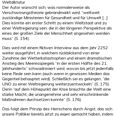
Weltdiktatur
Der Autor wünscht sich, was normalerweise als
Verschwörungstheorie gebrandmarkt wird: “weltweit
zuständige Ministerien für Gesundheit und für Umwelt […]
Dies könnte ein erster Schritt zu einem Weltstaat und zu
einer Weltregierung sein, die in der längeren Perspektive als
eines der großen Ziele der Menschheit angesehen werden
muss” (S. 154).
Dies wird mit einem fiktiven Interview aus dem Jahr 2252
weiter ausgeführt, in welchem rückblickend von einer
Zunahme der Wetterkatastrophen und einem dramatischen
Anstieg des Meeresspiegels “in der ersten Hälfte des 21.
Jahrhunderts” schwadroniert wird, wovon bis jetzt jedenfalls
keine Rede sein kann (auch wenn in gewissen Medien das
Gegenteil behauptet wird). Schließlich sei es gelungen, “die
UNO zu einer Weltregierung weiterzuentwickeln” (S. 175).
Denn “auf dem Höhepunkt der Krise brauchte die Welt eine
starke Macht, die unangenehme und sehr einschränkende
Maßnahmen durchsetzen konnte” (S. 176).
Das folgt dem Prinzip des Herrschens durch Angst, das sich
unsere Politiker bereits jetzt zu eigen gemacht haben, indem