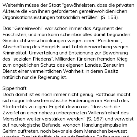
Weiterhin müsse der Staat “gewährleisten, dass die privaten
Akteure die von ihnen geforderten gemeinwohldienlichen
Organisationsleistungen tatsächlich erfüllen” (S. 153).
Das “Gemeinwohl” war schon immer das Argument der
Faschisten, und man kann scheinbar alles damit begründen:
Grundrechtseinschränkungen wegen einer “Pandemie”,
Abschaffung des Bargelds und Totalüberwachung wegen
Kriminalität, Umverteilung und Enteignung zur Bewahrung
des “sozialen Friedens”, Milliarden für einen fremden Krieg
zum angeblichen Schutz des eigenen Landes, Zensur im
Dienst einer vermeintlichen Wahrheit, in deren Besitz
natürlich nur die Regierung ist.
Sippenhaft
Doch damit ist es noch immer nicht genug. Rotthaus macht
sich sogar linksextremistische Forderungen im Bereich des
Strafrechts zu eigen. Er geht davon aus, “dass sich die
Zweifel an einer nahezu unbegrenzten Willensfreiheit des
Menschen weiter verstärken werden” (S. 167) und verweist
auf neurologische Befunde, wonach Handlungsimpulse im
Gehirn auftreten, noch bevor sie dem Menschen bewusst
werden. Das ist freilich ein grundsätzliches Phänomen und