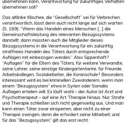
übernehmen kann, Verantwortung für zukünftiges Verhalten
übernehmen soll?
Das altlinke Klischee, die “Gesellschaft” sei für Verbrechen
verantwortlich, lässt denn auch nicht lange auf sich warten
(S. 169): “Wenn das Handeln eines Menschen […] die
Gemeinschaftsleistung des relevanten Bezugssystems
darstellt, dann müssten auch die Mitglieder dieses
Bezugssystems in die Verantwortung für ein zukünftig
straffreies Handeln des Täters durch entsprechende
Auflagen mit einbezogen werden.” Also Sippenhaft?
“Auflagen” für die Eltern des Täters, für weitere Verwandte,
seine Lehrer, seine einstige Kindergartentante, für Freunde,
Arbeitskollegen, Sozialarbeiter, die Koranschule? Besonders
interessant wird es bei kriminellen Zuwanderern, wenn man
einem “Bezugssystem” etwa in Syrien oder Somalia
Auflagen erteilen will. Es läuft wohl – der Autor ist Arzt und
Psychotherapeut – auf eine Art Therapie hinaus. Nur: Strafe
und Therapie schließen sich nicht gegenseitig aus. Und man
kann einen Täter zwar einsperren, aber nicht zu einer
Therapie zwingen, denn die erfordert seine Mitarbeit; und
für das “Bezugssystem” gilt das erst recht.