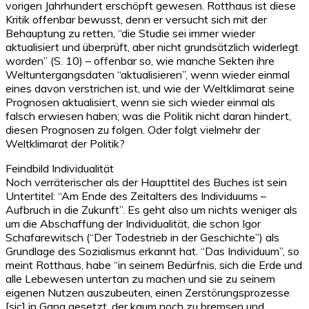
vorigen Jahrhundert erschöpft gewesen. Rotthaus ist diese
Kritik offenbar bewusst, denn er versucht sich mit der
Behauptung zu retten, “die Studie sei immer wieder
aktualisiert und überprüft, aber nicht grundsätzlich widerlegt
worden” (S. 10) – offenbar so, wie manche Sekten ihre
Weltuntergangsdaten “aktualisieren”, wenn wieder einmal
eines davon verstrichen ist, und wie der Weltklimarat seine
Prognosen aktualisiert, wenn sie sich wieder einmal als
falsch erwiesen haben; was die Politik nicht daran hindert,
diesen Prognosen zu folgen. Oder folgt vielmehr der
Weltklimarat der Politik?
Feindbild Individualität
Noch verräterischer als der Haupttitel des Buches ist sein
Untertitel: “Am Ende des Zeitalters des Individuums –
Aufbruch in die Zukunft”. Es geht also um nichts weniger als
um die Abschaffung der Individualität, die schon Igor
Schafarewitsch (“Der Todestrieb in der Geschichte”) als
Grundlage des Sozialismus erkannt hat. “Das Individuum”, so
meint Rotthaus, habe “in seinem Bedürfnis, sich die Erde und
alle Lebewesen untertan zu machen und sie zu seinem
eigenen Nutzen auszubeuten, einen Zerstörungsprozesse
[sic] in Gang gesetzt, der kaum noch zu bremsen und