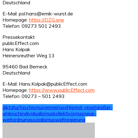
Deutschland
E-Mail: pol.hans@emik-wurst.de
Homepage:
https://DZG.one
Telefon: 09273 501 2493
Pressekontakt
publicEffect.com
Hans Kolpak
Heinersreuther Weg 13
95460 Bad Berneck
Deutschland
E-Mail: Hans.Kolpak@publicEffect.com
Homepage:
https://www.publicEffect.com
Telefon: 09273 – 501 2493
diktatur
faschismus
gemeinwohl
great-reset
großer-
umbruch
individualismus
kollektivismus
neue-
weltordnung
sozialismus
weltregierung