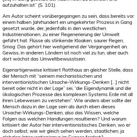
aufzuhalten ist” (S. 101).
Am Autor scheint vorübergegangen zu sein, dass bereits vor
einem halben Jahrhundert ein umgekehrter Prozess in Gang
gesetzt wurde, der, jedenfalls in den westlichen
Industrienationen, zu einer Regenerierung der Umwelt
geführt hat. Flüsse als stinkende Kloaken, saurer Regen,
Smog: Das gehört hier weitgehend der Vergangenheit an.
Gewiss, in anderen Ländern ist noch viel zu tun, aber auch
dort wächst das Umweltbewusstsein.
Eigenartigerweise kritisiert Rotthaus an gleicher Stelle, dass
der Mensch mit “seinem mechanistischen und
interventionistischen Ursache-Wirkungs-Denken […] nicht
bereit oder nicht in der Lage” sei, “die Eigendynamik und die
ökologischen Prozesse des komplexen Systems Erde mit all
ihren Lebewesen zu verstehen”. Wie anders aber sollte der
Mensch dazu in der Lage sein als durch eben dieses
Ursache-Wirkungs-Denken, also das Wissen, welche
Folgen aus welchen Handlungen resultieren? Und warum
kritisiert der Autor hier interventionistisches Denken, wo er
doch selbst, wie wir gleich sehen werden, staatlichen, ja
globalen Interventionismus im Exzess fordert?