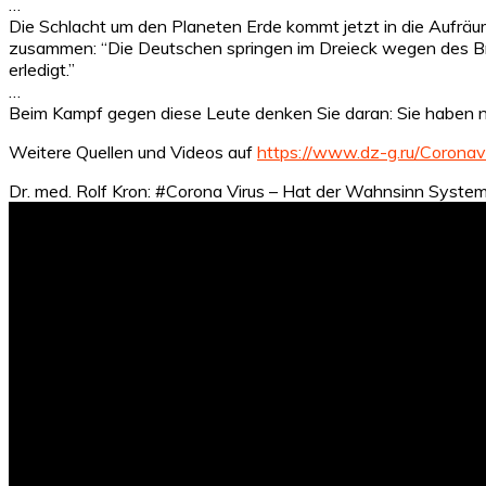
…
Die Schlacht um den Planeten Erde kommt jetzt in die Aufräum
zusammen: “Die Deutschen springen im Dreieck wegen des Brexi
erledigt.”
…
Beim Kampf gegen diese Leute denken Sie daran: Sie haben nich
Weitere Quellen und Videos auf
https://www.dz-g.ru/Coron
Dr. med. Rolf Kron: #Corona Virus – Hat der Wahnsinn Syste