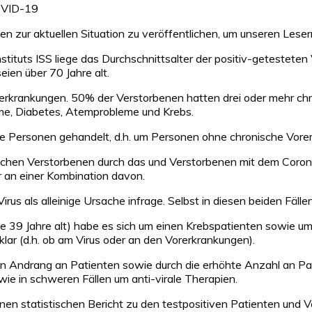
OVID-19
nen zur aktuellen Situation zu veröffentlichen, um unseren Leser
tuts ISS liege das Durch­schnitts­­alter der positiv-getesteten 
ien über 70 Jahre alt.
erkrankungen. 50% der Verstorbenen hatten drei oder mehr chr
me, Diabetes, Atemprobleme und Krebs.
e Personen gehandelt, d.h. um Personen ohne chronische Vore
chen Verstorbenen durch das und Verstorbenen mit dem Coronavir
r an einer Kombination davon.
us als alleinige Ursache infrage. Selbst in diesen beiden Fällen
ide 39 Jahre alt) habe es sich um einen Krebspatienten sowie 
lar (d.h. ob am Virus oder an den Vorerkrankungen).
nen Andrang an Patienten sowie durch die erhöhte Anzahl an Pa
wie in schweren Fällen um anti-virale Therapien.
en statistischen Bericht zu den testpositiven Patienten und Ve