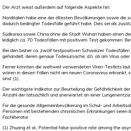
Der Arzt weist außerdem auf folgende Aspekte hin:
Norditalien habe eine der ältesten Bevölkerungen sowie die 
dadurch bedingter Todesfälle geführt habe. Dies sei als zusätz
Südkorea sowie China ohne die Stadt Wuhan haben einen deutlic
lediglich ca. 70 Todesfällen mit positivem Test gekommen. Be
Bei den bisher ca. zwölf testpositiven Schweizer Todesfällen
gehandelt, deren genaue Todesursache, d.h. ob am Virus oder n
Ferner könnten die weltweit verwendeten Viren-Testkits laut e
wären in diesen Fällen nicht am neuen Coronavirus erkrankt, s
sind. (1)
Der wichtigste Indikator zur Beurteilung der Gefährlichkeit d
Anzahl der tatsächlich und unerwartet an einer Lungenentzü
Für die gesunde Allgemeinbevölkerung im Schul- und Arbeitsal
Personen mit bestehenden chronischen Erkrankungen seien be
Fachliteratur
(1) Zhuang et al., Potential false-positive rate among the as