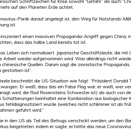
inesischen Schriftzeichen für Krise sowohl “Gefahr” als auch “
mehr auf den Planeten Erde achtet.
onavirus-Panik darauf angelegt ist, den Weg für Notstands-Mili
ung ist.
d inszeniert einen massiven Propaganda-Angriff gegen China, mi
hten, dass das halbe Land bereits tot ist.
das Leben sich normalisiert. Japanische Geschäftsleute, die mit
ie Arbeit wieder aufgenommen wird. Was allerdings nicht wied
hinesische Quellen. Darum sagt die zionistische Propaganda, 
a gestorben ist”.
le beschreibt die US-Situation wie folgt: “Präsident Donald Tru
wungen. Er weiß, dass das ein False Flag war, er weiß, wer ve
agt wird, die Rod Rosensteins Schwester ist) als auch von d
 Schattierungen beinhaltet eine Kombination aus biologischer 
 fehldiagnostiziert wurde (welches nicht schlimmer ist als frühe
ahmen geführt wird.”
die in den US als Teil des Betrugs verschickt werden, um den B
rkus beigetreten, indem er sagte, er hätte das neue Coronavirus 