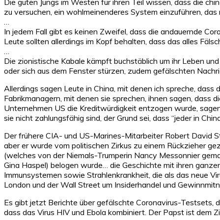
Die guten Jungs im Westen für ihren Teil wissen, dass die ch
zu versuchen, ein wohlmeinenderes System einzuführen, das 
…
In jedem Fall gibt es keinen Zweifel, dass die andauernde Cor
Leute sollten allerdings im Kopf behalten, dass das alles Fälsch
…
Die zionistische Kabale kämpft buchstäblich um ihr Leben un
oder sich aus dem Fenster stürzen, zudem gefälschten Nachric
Allerdings sagen Leute in China, mit denen ich spreche, dass 
Fabrikmanagern, mit denen sie sprechen, ihnen sagen, dass d
Unternehmen US die Kreditwürdigkeit entzogen wurde, sagen c
sie nicht zahlungsfähig sind, der Grund sei, dass “jeder in Chin
Der frühere CIA- und US-Marines-Mitarbeiter Robert David Stee
aber er wurde vom politischen Zirkus zu einem Rückzieher gez
(welches von der Niemals-Trumperin Nancy Messonnier geman
Gina Haspel) belogen wurde… die Geschichte mit ihren ganzen
Immunsystemen sowie Strahlenkrankheit, die als das neue Virus
London und der Wall Street um Insiderhandel und Gewinnmitn
Es gibt jetzt Berichte über gefälschte Coronavirus-Testsets, 
dass das Virus HIV und Ebola kombiniert. Der Papst ist dem Zi