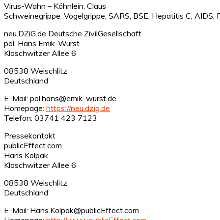
Virus-Wahn – Köhnlein, Claus
Schweinegrippe, Vogelgrippe, SARS, BSE, Hepatitis C, AIDS, P
neu.DZiG.de Deutsche ZivilGesellschaft
pol. Hans Emik-Wurst
Kloschwitzer Allee 6
08538 Weischlitz
Deutschland
E-Mail: pol.hans@emik-wurst.de
Homepage:
https://neu.dzig.de
Telefon: 03741 423 7123
Pressekontakt
publicEffect.com
Hans Kolpak
Kloschwitzer Allee 6
08538 Weischlitz
Deutschland
E-Mail: Hans.Kolpak@publicEffect.com
Homepage:
http://www.publicEffect.com