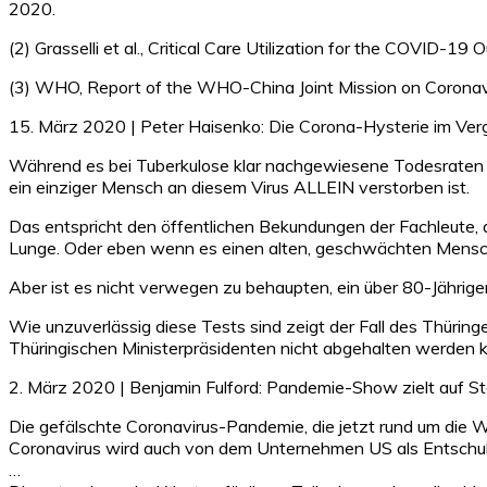
2020.
(2) Grasselli et al., Critical Care Utilization for the COVID-
(3) WHO, Report of the WHO-China Joint Mission on Coronav
15. März 2020 | Peter Haisenko: Die Corona-Hysterie im Vergl
Während es bei Tuberkulose klar nachgewiesene Todesraten gi
ein einziger Mensch an diesem Virus ALLEIN verstorben ist.
Das entspricht den öffentlichen Bekundungen der Fachleute, d
Lunge. Oder eben wenn es einen alten, geschwächten Mensche
Aber ist es nicht verwegen zu behaupten, ein über 80-Jährig
Wie unzuverlässig diese Tests sind zeigt der Fall des Thürin
Thüringischen Ministerpräsidenten nicht abgehalten werden k
2. März 2020 | Benjamin Fulford: Pandemie-Show zielt auf St
Die gefälschte Coronavirus-Pandemie, die jetzt rund um die W
Coronavirus wird auch von dem Unternehmen US als Entschuld
…