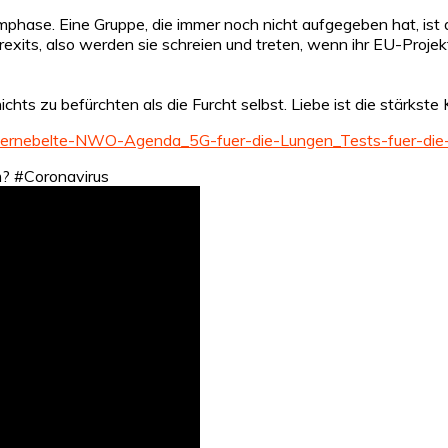
phase. Eine Gruppe, die immer noch nicht aufgegeben hat, ist d
ts, also werden sie schreien und treten, wenn ihr EU-Projekt v
ts zu befürchten als die Furcht selbst. Liebe ist die stärkste
avernebelte-NWO-Agenda_5G-fuer-die-Lungen_Tests-fuer-die
m? #Coronavirus