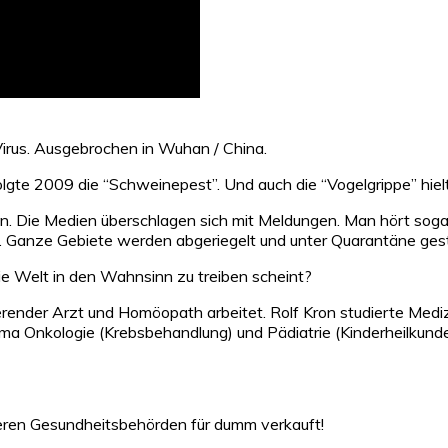
irus. Ausgebrochen in Wuhan / China.
gte 2009 die “Schweinepest”. Und auch die “Vogelgrippe” hielt
kann. Die Medien überschlagen sich mit Meldungen. Man hört so
 Ganze Gebiete werden abgeriegelt und unter Quarantäne geste
die Welt in den Wahnsinn zu treiben scheint?
erender Arzt und Homöopath arbeitet. Rolf Kron studierte Mediz
hema Onkologie (Krebsbehandlung) und Pädiatrie (Kinderheilkunde
eren Gesundheitsbehörden für dumm verkauft!