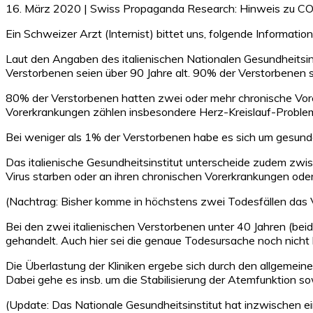
16. März 2020 | Swiss Propaganda Research: Hinweis zu C
Ein Schweizer Arzt (Internist) bittet uns, folgende Informatio
Laut den Angaben des italienischen Nationalen Gesundheitsinsti
Verstorbenen seien über 90 Jahre alt. 90% der Verstorbenen se
80% der Verstorbenen hatten zwei oder mehr chronische Vor
Vorerkrankungen zählen insbesondere Herz-Kreislauf-Proble
Bei weniger als 1% der Verstorbenen habe es sich um gesund
Das italienische Gesundheitsinstitut unterscheide zudem zwis
Virus starben oder an ihren chronischen Vorerkrankungen ode
(Nachtrag: Bisher komme in höchstens zwei Todesfällen das Vir
Bei den zwei italienischen Verstorbenen unter 40 Jahren (be
gehandelt. Auch hier sei die genaue Todesursache noch nicht k
Die Überlastung der Kliniken ergebe sich durch den allgemei
Dabei gehe es insb. um die Stabilisierung der Atemfunktion so
(Update: Das Nationale Gesundheitsinstitut hat inzwischen ein