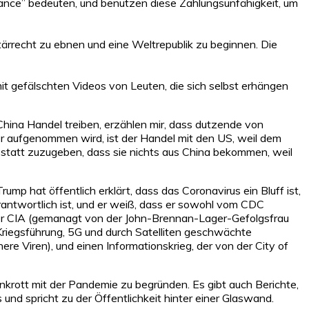
Chance” bedeuten, und benutzen diese Zahlungsunfähigkeit, um
tärrecht zu ebnen und eine Weltrepublik zu beginnen. Die
t gefälschten Videos von Leuten, die sich selbst erhängen
 China Handel treiben, erzählen mir, dass dutzende von
er aufgenommen wird, ist der Handel mit den US, weil dem
statt zuzugeben, dass sie nichts aus China bekommen, weil
mp hat öffentlich erklärt, dass das Coronavirus ein Bluff ist,
rantwortlich ist, und er weiß, dass er sowohl vom CDC
er CIA (gemanagt von der John-Brennan-Lager-Gefolgsfrau
Kriegsführung, 5G und durch Satelliten geschwächte
re Viren), und einen Informationskrieg, der von der City of
ankrott mit der Pandemie zu begründen. Es gibt auch Berichte,
und spricht zu der Öffentlichkeit hinter einer Glaswand.