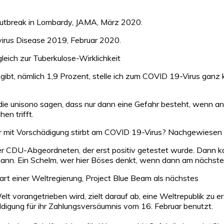
19 Outbreak in Lombardy, JAMA, März 2020.
irus Disease 2019, Februar 2020.
eich zur Tuberkulose-Wirklichkeit
bt, nämlich 1,9 Prozent, stelle ich zum COVID 19-Virus ganz k
ie unisono sagen, dass nur dann eine Gefahr besteht, wenn and
n trifft.
er mit Vorschädigung stirbt am COVID 19-Virus? Nachgewiesen m
ger CDU-Abgeordneten, der erst positiv getestet wurde. Dann k
ann. Ein Schelm, wer hier Böses denkt, wenn dann am nächsten 
art einer Weltregierung, Project Blue Beam als nächstes
elt vorangetrieben wird, zielt darauf ab, eine Weltrepublik zu
igung für ihr Zahlungsversäumnis vom 16. Februar benutzt.