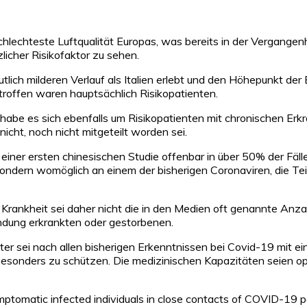
schlechteste Luftqualität Europas, was bereits in der Vergan
licher Risikofaktor zu sehen.
h milderen Verlauf als Italien erlebt und den Höhepunkt der Ep
troffen waren hauptsächlich Risikopatienten.
 habe es sich ebenfalls um Risiko­patienten mit chronischen Er
icht, noch nicht mitgeteilt worden sei.
iner ersten chinesischen Studie offenbar in über 50% der Fälle
ondern womöglich an einem der bisherigen Coronaviren, die Teil 
er Krankheit sei daher nicht die in den Medien oft genannte An
ndung erkrankten oder gestorbenen.
ter sei nach allen bisherigen Erkenntnissen bei Covid-19 mit e
sonders zu schützen. Die medizinischen Kapazitäten seien opt
ymptomatic infected individuals in close contacts of COVID-19 