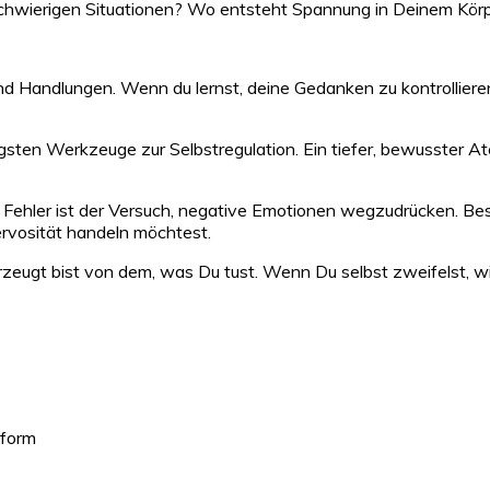
schwierigen Situationen? Wo entsteht Spannung in Deinem Kö
andlungen. Wenn du lernst, deine Gedanken zu kontrollieren u
ten Werkzeuge zur Selbstregulation. Ein tiefer, bewusster Ate
ehler ist der Versuch, negative Emotionen wegzudrücken. Besser
rvosität handeln möchtest.
zeugt bist von dem, was Du tust. Wenn Du selbst zweifelst, wir
sform