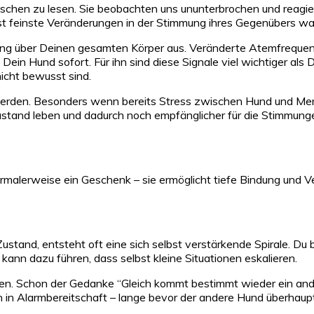
schen zu lesen. Sie beobachten uns ununterbrochen und reagier
bst feinste Veränderungen in der Stimmung ihres Gegenübers 
ung über Deinen gesamten Körper aus. Veränderte Atemfrequen
rt Dein Hund sofort. Für ihn sind diese Signale viel wichtiger a
nicht bewusst sind.
 werden. Besonders wenn bereits Stress zwischen Hund und Mens
stand leben und dadurch noch empfänglicher für die Stimmungen
alerweise ein Geschenk – sie ermöglicht tiefe Bindung und Ve
tand, entsteht oft eine sich selbst verstärkende Spirale. Du 
nn dazu führen, dass selbst kleine Situationen eskalieren.
nen. Schon der Gedanke “Gleich kommt bestimmt wieder ein and
 in Alarmbereitschaft – lange bevor der andere Hund überhaupt 