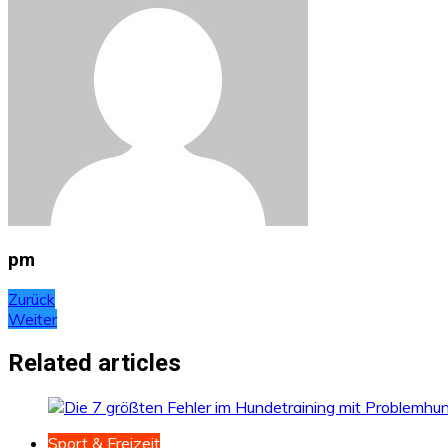
pm
Beitragsnavigation
Zurück
Weiter
Related articles
Sport & Freizeit