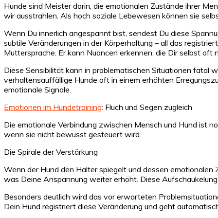
Hunde sind Meister darin, die emotionalen Zustände ihrer Men
wir ausstrahlen. Als hoch soziale Lebewesen können sie sel
Wenn Du innerlich angespannt bist, sendest Du diese Spann
subtile Veränderungen in der Körperhaltung – all das registrie
Muttersprache. Er kann Nuancen erkennen, die Dir selbst oft 
Diese Sensibilität kann in problematischen Situationen fatal
verhaltensauffällige Hunde oft in einem erhöhten Erregungszu
emotionale Signale.
Emotionen im Hundetraining
: Fluch und Segen zugleich
Die emotionale Verbindung zwischen Mensch und Hund ist norm
wenn sie nicht bewusst gesteuert wird.
Die Spirale der Verstärkung
Wenn der Hund den Halter spiegelt und dessen emotionalen Zus
was Deine Anspannung weiter erhöht. Diese Aufschaukelung ka
Besonders deutlich wird das vor erwarteten Problemsituatio
Dein Hund registriert diese Veränderung und geht automatisch