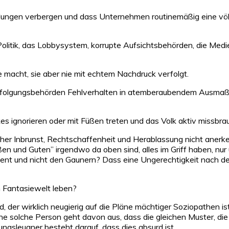
indungen verbergen und dass Unternehmen routinemäßig eine vö
tik, das Lobbysystem, korrupte Aufsichtsbehörden, die Medien 
 macht, sie aber nie mit echtem Nachdruck verfolgt.
rfolgungsbehörden Fehlverhalten in atemberaubendem Ausmaß a
s ignorieren oder mit Füßen treten und das Volk aktiv missbra
cher Inbrunst, Rechtschaffenheit und Herablassung nicht aner
oßen und Guten” irgendwo da oben sind, alles im Griff haben, nu
ient und nicht den Gaunern? Dass eine Ungerechtigkeit nach der
n Fantasiewelt leben?
d, der wirklich neugierig auf die Pläne mächtiger Soziopathen is
e solche Person geht davon aus, dass die gleichen Muster, die 
gsleugner besteht darauf, dass dies absurd ist.