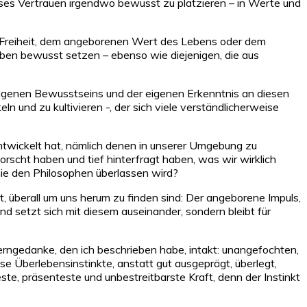
es Vertrauen irgendwo bewusst zu platzieren – in Werte und
der Freiheit, dem angeborenen Wert des Lebens oder dem
auben bewusst setzen – ebenso wie diejenigen, die aus
eigenen Bewusstseins und der eigenen Erkenntnis an diesen
ln und zu kultivieren -, der sich viele verständlicherweise
 entwickelt hat, nämlich denen in unserer Umgebung zu
rscht haben und tief hinterfragt haben, was wir wirklich
ie den Philosophen überlassen wird?
, überall um uns herum zu finden sind: Der angeborene Impuls,
und setzt sich mit diesem auseinander, sondern bleibt für
erngedanke, den ich beschrieben habe, intakt: unangefochten,
iese Überlebensinstinkte, anstatt gut ausgeprägt, überlegt,
ste, präsenteste und unbestreitbarste Kraft, denn der Instinkt