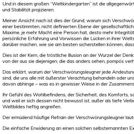
Und in diesem großen “Weltkindergarten” ist die allgegenwär
und Stabilität projizieren.
Meiner Ansicht nach ist dies der Grund, warum sich Verschwör
einer bestimmten, nicht definierten Ebene der gesellschaftli
Maxime, je mehr Macht eine Person hat, desto mehr Integritä
persönliche Erfahrung und Vorwissen die Lücken in ihrer Welts
darüber machen, wie sie am besten sicherstellen können, dass e
Dies ist der Kern, die tröstliche Illusion an der Wurzel der 
von der aus sie diejenigen, die das anders sehen, pompös ve
Das erklärt, warum der Verschwörungsleugner jede Andeutung 
sind, die uns alle mit äußerster Verachtung behandeln oder u
davon abhinge – was es in gewisser Weise in der Zusammens
Ihr Gefühl des Wohlbefindens, der Sicherheit, des Komforts, sog
und weil er sich dessen nicht bewusst ist, außer als tiefe Ve
Weltbildes heftig angreifen.
Der ermüdend häufige Refrain der Verschwörungsleugner laute
Die einfache Erwiderung an einen solchen selbsternannten Exp