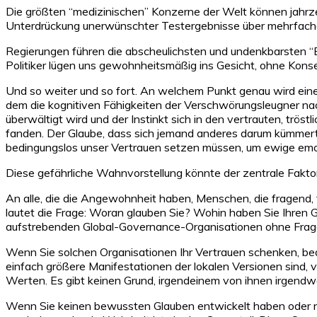
Die größten “medizinischen” Konzerne der Welt können jahrze
Unterdrückung unerwünschter Testergebnisse über mehrfache M
Regierungen führen die abscheulichsten und undenkbarsten “
Politiker lügen uns gewohnheitsmäßig ins Gesicht, ohne Kon
Und so weiter und so fort. An welchem Punkt genau wird eine
dem die kognitiven Fähigkeiten der Verschwörungsleugner nach
überwältigt wird und der Instinkt sich in den vertrauten, trö
fanden. Der Glaube, dass sich jemand anderes darum kümmert –
bedingungslos unser Vertrauen setzen müssen, um ewige emoti
Diese gefährliche Wahnvorstellung könnte der zentrale Faktor
An alle, die die Angewohnheit haben, Menschen, die fragend,
lautet die Frage: Woran glauben Sie? Wohin haben Sie Ihren
aufstrebenden Global-Governance-Organisationen ohne Frage 
Wenn Sie solchen Organisationen Ihr Vertrauen schenken, bede
einfach größere Manifestationen der lokalen Versionen sind, v
Werten. Es gibt keinen Grund, irgendeinem von ihnen irgend
Wenn Sie keinen bewussten Glauben entwickelt haben oder nic