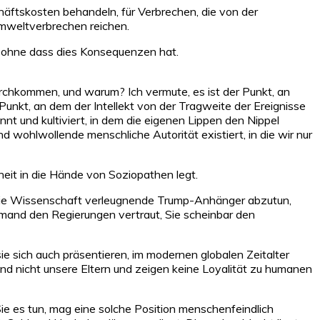
äftskosten behandeln, für Verbrechen, die von der
Umweltverbrechen reichen.
, ohne dass dies Konsequenzen hat.
rchkommen, und warum? Ich vermute, es ist der Punkt, an
unkt, an dem der Intellekt von der Tragweite der Ereignisse
nnt und kultiviert, in dem die eigenen Lippen den Nippel
 wohlwollende menschliche Autorität existiert, in die wir nur
heit in die Hände von Soziopathen legt.
e, die Wissenschaft verleugnende Trump-Anhänger abzutun,
mand den Regierungen vertraut, Sie scheinbar den
e sich auch präsentieren, im modernen globalen Zeitalter
ind nicht unsere Eltern und zeigen keine Loyalität zu humanen
ie es tun, mag eine solche Position menschenfeindlich