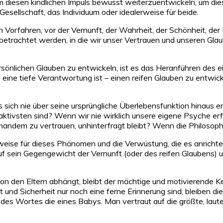
iesen kindlichen Impuls bewusst weiterzuentwickeln, um dies
sellschaft, das Individuum oder idealerweise für beide.
en Vorfahren, vor der Vernunft, der Wahrheit, der Schönheit, 
e betrachtet werden, in die wir unser Vertrauen und unseren Gl
sönlichen Glauben zu entwickeln, ist es das Heranführen des 
s eine tiefe Verantwortung ist – einen reifen Glauben zu entwicke
as sich nie über seine ursprüngliche Überlebensfunktion hinaus
ktivsten sind? Wenn wir nie wirklich unsere eigene Psyche erfo
ndem zu vertrauen, unhinterfragt bleibt? Wenn die Philosoph
weise für dieses Phänomen und die Verwüstung, die es anrichtet
e auf sein Gegengewicht der Vernunft (oder des reifen Glaubens) 
on den Eltern abhängt, bleibt der mächtige und motivierende K
ät und Sicherheit nur noch eine ferne Erinnerung sind, bleiben d
 des Wortes die eines Babys. Man vertraut auf die größte, laute