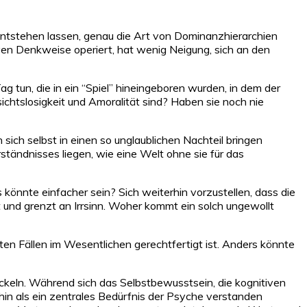
t entstehen lassen, genau die Art von Dominanzhierarchien
ven Denkweise operiert, hat wenig Neigung, sich an den
 tun, die in ein “Spiel” hineingeboren wurden, in dem der
chtslosigkeit und Amoralität sind? Haben sie noch nie
ich selbst in einen so unglaublichen Nachteil bringen
tändnisses liegen, wie eine Welt ohne sie für das
s könnte einfacher sein? Sich weiterhin vorzustellen, dass die
ät und grenzt an Irrsinn. Woher kommt ein solch ungewollt
ten Fällen im Wesentlichen gerechtfertigt ist. Anders könnte
ickeln. Während sich das Selbstbewusstsein, die kognitiven
hin als ein zentrales Bedürfnis der Psyche verstanden