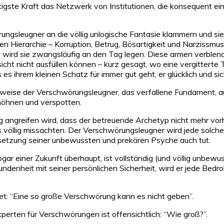
tigste Kraft das Netzwerk von Institutionen, die konsequent 
ungsleugner an die völlig unlogische Fantasie klammern und si
chen Hierarchie – Korruption, Betrug, Bösartigkeit und Narziss
t wird sie zwangsläufig an den Tag legen. Diese armen verblen
icht nicht ausfüllen können – kurz gesagt, wo eine vergitterte 
s ihrem kleinen Schatz für immer gut geht, er glücklich und sich
Denkweise der Verschwörungsleugner, das verfallene Fundament, 
rhöhnen und verspotten.
angreifen wird, dass der betreuende Archetyp nicht mehr vorha
ns völlig missachten. Der Verschwörungsleugner wird jede solch
etzung seiner unbewussten und prekären Psyche auch tut.
ar einer Zukunft überhaupt, ist vollständig (und völlig unbewusst
rbundenheit mit seiner persönlichen Sicherheit, wird er jede B
t: “Eine so große Verschwörung kann es nicht geben”.
erten für Verschwörungen ist offensichtlich: “Wie groß?”.