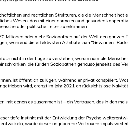
lschaftlichen und rechtlichen Strukturen, die die Menschheit ha
hliches Wesen, das mit einer normalen und gesunden kooperati
rische oder politische Leiter zu erklimmen.
70 Millionen oder mehr Soziopathen auf der Welt den ganzen Tag
gen, während die effektivsten Attribute zum “Gewinnen” Rücksi
fach nicht in der Lage zu verstehen, warum normale Menschen s
inschränken, die für den Soziopathen genauso jenseits des Vers
nen, ist öffentlich zu lügen, während er privat konspiriert. Wa
 angetrieben wird, grenzt im Jahr 2021 an rücksichtslose Naivit
n, mit denen es zusammen ist – ein Vertrauen, das in den meis
ieser tiefe Instinkt mit der Entwicklung der Psyche weiterentw
m entwickeln, würde dieser angeborene Vertrauensimpuls weiter