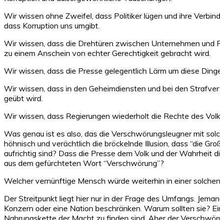
Wir wissen ohne Zweifel, dass Politiker lügen und ihre Verb
dass Korruption uns umgibt.
Wir wissen, dass die Drehtüren zwischen Unternehmen und Poli
zu einem Anschein von echter Gerechtigkeit gebracht wird.
Wir wissen, dass die Presse gelegentlich Lärm um diese Dinge
Wir wissen, dass in den Geheimdiensten und bei den Strafve
geübt wird.
Wir wissen, dass Regierungen wiederholt die Rechte des Volke
Was genau ist es also, das die Verschwörungsleugner mit sol
höhnisch und verächtlich die bröckelnde Illusion, dass “die Gr
aufrichtig sind? Dass die Presse dem Volk und der Wahrheit d
aus dem gefürchteten Wort “Verschwörung”?
Welcher vernünftige Mensch würde weiterhin in einer solche
Der Streitpunkt liegt hier nur in der Frage des Umfangs. Jeman
Konzern oder eine Nation beschränken. Warum sollten sie? Ein
Nahrungskette der Macht zu finden sind. Aber der Verschwörun