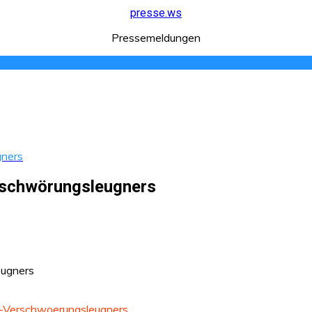
presse.ws
Pressemeldungen
gners
erschwörungsleugners
-Verschwoerungsleugners