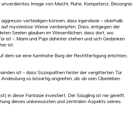
ein unverdientes Image von Macht, Ruhe, Kompetenz, Besorgnis
e aggressiv verteidigen können, dass irgendwie – oberhalb
mus auf mysteriöse Weise verdampfen. Dass, entgegen der
deten Seelen glauben im Wesentlichen, dass dort, wo
Tür ist -, Mami und Papi dahinter stehen und sich Gedanken
er ist.
auf dem sie eine turmhohe Burg der Rechtfertigung errichten,
nden ist – dass Soziopathen hinter der vergitterten Tür
e Andeutung so bösartig angreifen, als ob sein Überleben
) in diese Fantasie investiert. Der Säugling ist nie gereift,
edrohung dieses unbewussten und zentralen Aspekts seines