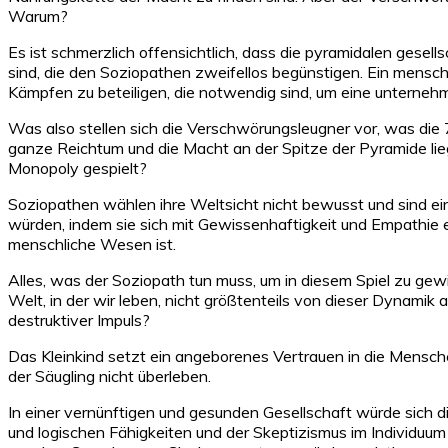
Warum?
Es ist schmerzlich offensichtlich, dass die pyramidalen gesel
sind, die den Soziopathen zweifellos begünstigen. Ein mensc
Kämpfen zu beteiligen, die notwendig sind, um eine unternehme
Was also stellen sich die Verschwörungsleugner vor, was die 
ganze Reichtum und die Macht an der Spitze der Pyramide lie
Monopoly gespielt?
Soziopathen wählen ihre Weltsicht nicht bewusst und sind ein
würden, indem sie sich mit Gewissenhaftigkeit und Empathie e
menschliche Wesen ist.
Alles, was der Soziopath tun muss, um in diesem Spiel zu gewin
Welt, in der wir leben, nicht größtenteils von dieser Dynamik
destruktiver Impuls?
Das Kleinkind setzt ein angeborenes Vertrauen in die Mensche
der Säugling nicht überleben.
In einer vernünftigen und gesunden Gesellschaft würde sich d
und logischen Fähigkeiten und der Skeptizismus im Individuu