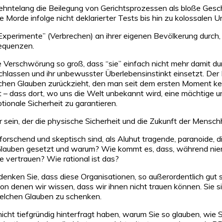
hntelang die Beilegung von Gerichtsprozessen als bloße Gesch
orde infolge nicht deklarierter Tests bis hin zu kolossalen 
Experimente” (Verbrechen) an ihrer eigenen Bevölkerung durch
sequenzen.
 Verschwörung so groß, dass “sie” einfach nicht mehr damit du
lassen und ihr unbewusster Überlebensinstinkt einsetzt. Der P
stlichen Glauben zurückzieht, den man seit dem ersten Moment ke
 dass dort, wo uns die Welt unbekannt wird, eine mächtige und
onale Sicherheit zu garantieren.
 sein, der die physische Sicherheit und die Zukunft der Mensch
 forschend und skeptisch sind, als Aluhut tragende, paranoid
 Glauben gesetzt und warum? Wie kommt es, dass, während nie
vertrauen? Wie rational ist das?
nken Sie, dass diese Organisationen, so außerordentlich gut si
on denen wir wissen, dass wir ihnen nicht trauen können. Sie s
welchen Glauben zu schenken.
ht tiefgründig hinterfragt haben, warum Sie so glauben, wie S