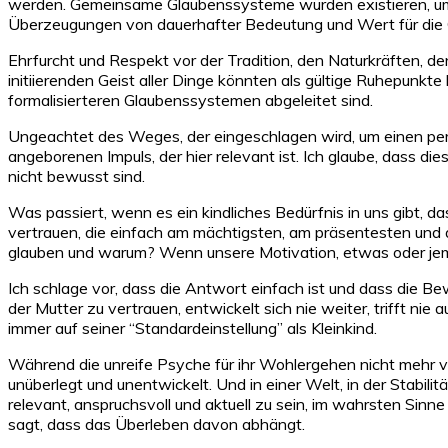
werden. Gemeinsame Glaubenssysteme würden existieren, um d
Überzeugungen von dauerhafter Bedeutung und Wert für die Ge
Ehrfurcht und Respekt vor der Tradition, den Naturkräften, d
initiierenden Geist aller Dinge könnten als gültige Ruhepunkt
formalisierteren Glaubenssystemen abgeleitet sind.
Ungeachtet des Weges, der eingeschlagen wird, um einen per
angeborenen Impuls, der hier relevant ist. Ich glaube, dass die
nicht bewusst sind.
Was passiert, wenn es ein kindliches Bedürfnis in uns gibt, d
vertrauen, die einfach am mächtigsten, am präsentesten und a
glauben und warum? Wenn unsere Motivation, etwas oder jema
Ich schlage vor, dass die Antwort einfach ist und dass die Be
der Mutter zu vertrauen, entwickelt sich nie weiter, trifft ni
immer auf seiner “Standardeinstellung” als Kleinkind.
Während die unreife Psyche für ihr Wohlergehen nicht mehr v
unüberlegt und unentwickelt. Und in einer Welt, in der Stabilit
relevant, anspruchsvoll und aktuell zu sein, im wahrsten Sinne
sagt, dass das Überleben davon abhängt.